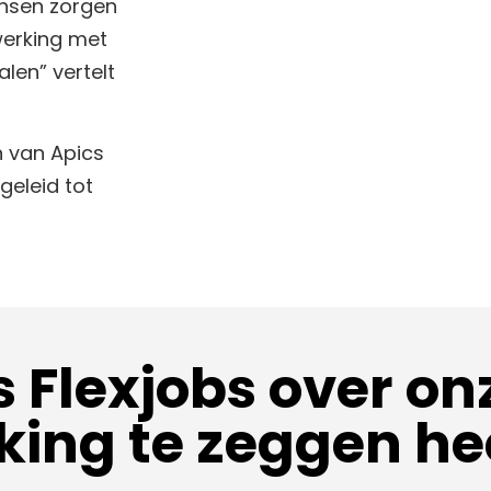
ensen zorgen
werking met
len” vertelt
n van Apics
geleid tot
 Flexjobs over on
ng te zeggen hee