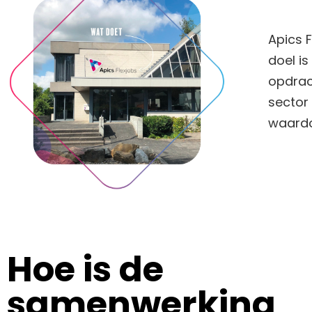
Apics F
doel i
opdrach
sector
waardo
Hoe is de
samenwerking