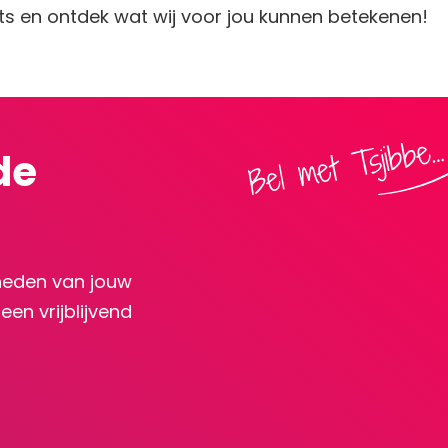
ts en ontdek wat wij voor jou kunnen betekenen!
de
heden van jouw
en vrijblijvend