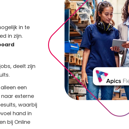
gelijk in te
d in zijn.
board
obs, deelt zijn
ults.
 alleen een
 naar externe
esults, waarbij
voel hand in
n bij Online